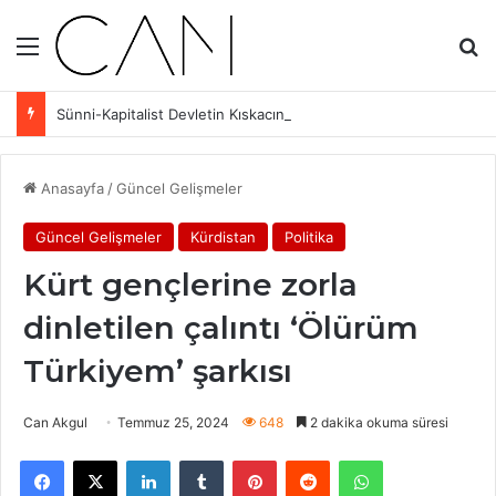
Menü
Ar
Sünni-Kapitalist Devletin Kıskacında Aleviler: Eşit Yurttaşlık ve Sınıf Mücadelesi
Anasayfa
/
Güncel Gelişmeler
Güncel Gelişmeler
Kürdistan
Politika
Kürt gençlerine zorla
dinletilen çalıntı ‘Ölürüm
Türkiyem’ şarkısı
Can Akgul
Temmuz 25, 2024
648
2 dakika okuma süresi
Facebook
X
LinkedIn
Tumblr
Pinterest
Reddit
WhatsApp