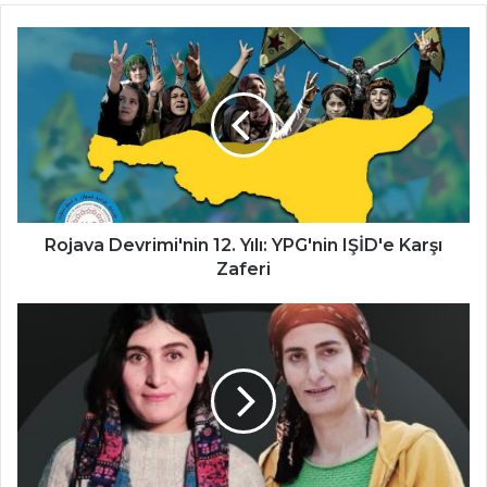
Rojava
Devrimi'nin
12.
Yılı:
YPG'nin
IŞİD'e
Karşı
Zaferi
Rojava Devrimi'nin 12. Yılı: YPG'nin IŞİD'e Karşı
Zaferi
KDP'nin
Kürt
Halkına
Verdiği
Zarar
ve
Türkiye'nin
Sivil