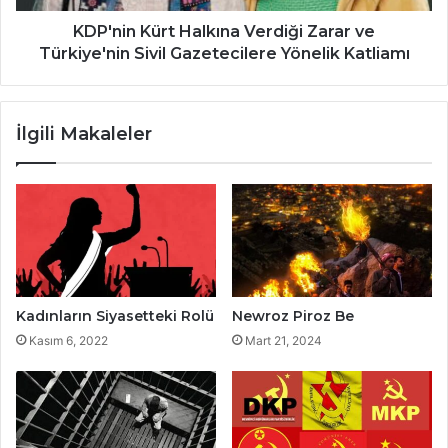
Gazetecilere
Yönelik
KDP'nin Kürt Halkına Verdiği Zarar ve
Katliamı
Türkiye'nin Sivil Gazetecilere Yönelik Katliamı
İlgili Makaleler
Kadınların Siyasetteki Rolü
Newroz Piroz Be
Kasım 6, 2022
Mart 21, 2024