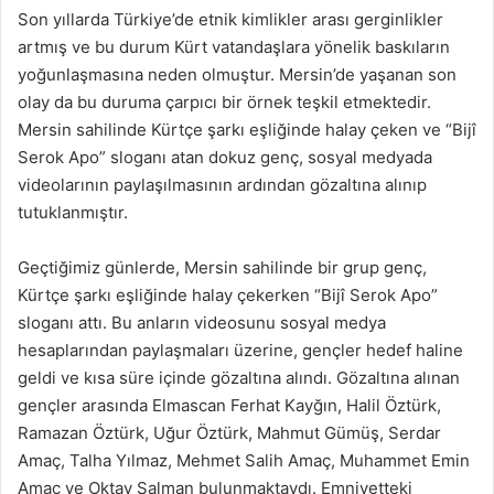
Son yıllarda Türkiye’de etnik kimlikler arası gerginlikler
artmış ve bu durum Kürt vatandaşlara yönelik baskıların
yoğunlaşmasına neden olmuştur. Mersin’de yaşanan son
olay da bu duruma çarpıcı bir örnek teşkil etmektedir.
Mersin sahilinde Kürtçe şarkı eşliğinde halay çeken ve “Bijî
Serok Apo” sloganı atan dokuz genç, sosyal medyada
videolarının paylaşılmasının ardından gözaltına alınıp
tutuklanmıştır.
Geçtiğimiz günlerde, Mersin sahilinde bir grup genç,
Kürtçe şarkı eşliğinde halay çekerken “Bijî Serok Apo”
sloganı attı. Bu anların videosunu sosyal medya
hesaplarından paylaşmaları üzerine, gençler hedef haline
geldi ve kısa süre içinde gözaltına alındı. Gözaltına alınan
gençler arasında Elmascan Ferhat Kayğın, Halil Öztürk,
Ramazan Öztürk, Uğur Öztürk, Mahmut Gümüş, Serdar
Amaç, Talha Yılmaz, Mehmet Salih Amaç, Muhammet Emin
Amaç ve Oktay Salman bulunmaktaydı. Emniyetteki