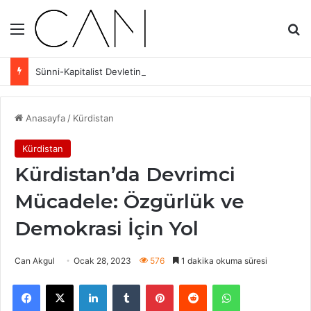
Menü
Ar
Sünni-Kapitalist Devletin Kıskacında Aleviler: Eşit Yurttaşlık ve Sınıf Mücadelesi
Anasayfa
/
Kürdistan
Kürdistan
Kürdistan’da Devrimci
Mücadele: Özgürlük ve
Demokrasi İçin Yol
Can Akgul
Ocak 28, 2023
576
1 dakika okuma süresi
Facebook
X
LinkedIn
Tumblr
Pinterest
Reddit
WhatsApp