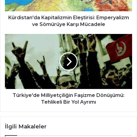
Mücadele
Kürdistan'da Kapitalizmin Eleştirisi: Emperyalizm
ve Sömürüye Karşı Mücadele
Türkiye'de
Milliyetçiliğin
Faşizme
Dönüşümü:
Tehlikeli
Bir
Yol
Ayrımı
Türkiye'de Milliyetçiliğin Faşizme Dönüşümü:
Tehlikeli Bir Yol Ayrımı
İlgili Makaleler