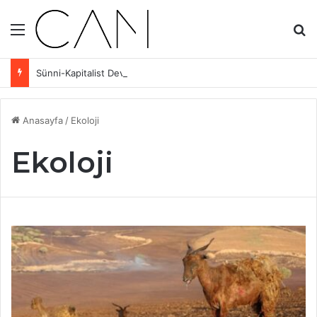
Menü
Ar
Sünni-Kapitalist Devletin Kıskacında Aleviler: Eşit Yurttaşlık ve Sınıf Mücadelesi
Anasayfa
/
Ekoloji
Ekoloji