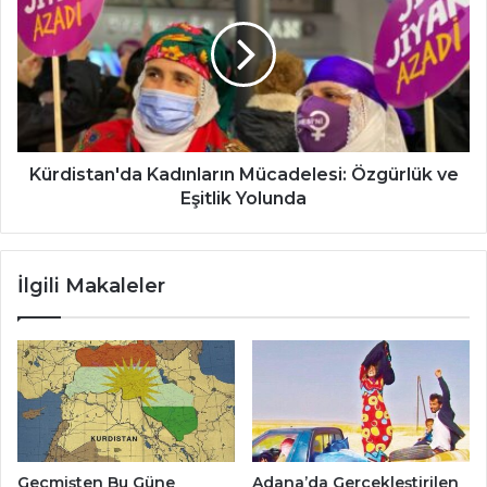
Mücadelesi:
Özgürlük
ve
Eşitlik
Yolunda
Kürdistan'da Kadınların Mücadelesi: Özgürlük ve
Eşitlik Yolunda
İlgili Makaleler
Geçmişten Bu Güne
Adana’da Gerçekleştirilen