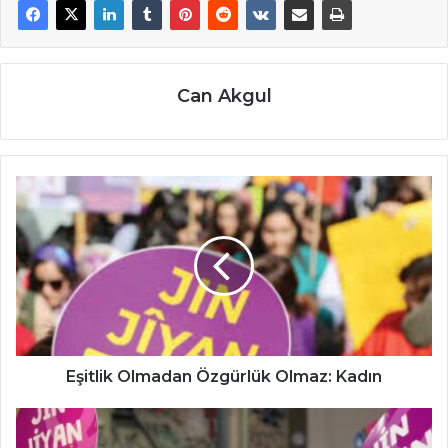
Can Akgul
Eşitlik
Olmadan
Özgürlük
Olmaz:
Kadın
Eşitlik Olmadan Özgürlük Olmaz: Kadın
Kürdistan'da
Kadınların