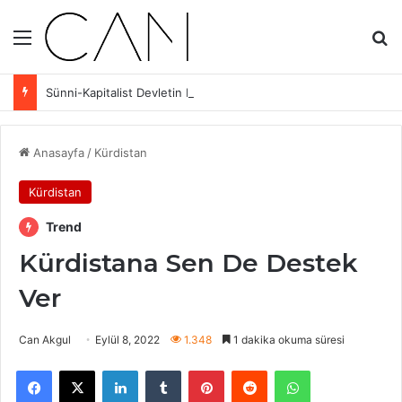
Menü
Ar
Sünni-Kapitalist Devletin Kıskacında Aleviler: Eşit Yurttaşlık ve Sınıf Mücadelesi
Anasayfa
/
Kürdistan
Kürdistan
Trend
Kürdistana Sen De Destek
Ver
Can Akgul
Eylül 8, 2022
1.348
1 dakika okuma süresi
Facebook
X
LinkedIn
Tumblr
Pinterest
Reddit
WhatsApp