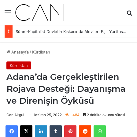
Menü
Ar
Sünni-Kapitalist Devletin Kıskacında Aleviler: Eşit Yurttaşlık ve Sınıf Mücadelesi
Anasayfa
/
Kürdistan
Kürdistan
Adana’da Gerçekleştirilen
Rojava Desteği: Dayanışma
ve Direnişin Öyküsü
Can Akgul
Haziran 25, 2022
1.484
2 dakika okuma süresi
Facebook
X
LinkedIn
Tumblr
Pinterest
Reddit
WhatsApp